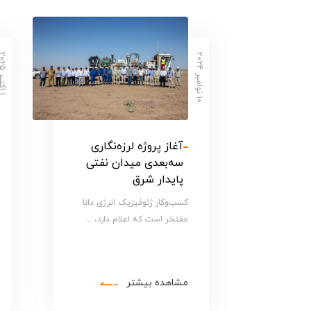
۰
ن
و
ا
م
ب
ر
۲
۰
۲
ا
ک
ت
ب
ر
۲
۰
۲
۱
۵
۱
۴
آغاز پروژه لرزه‌نگاری
سه‌بعدی میدان نفتی
پایدار شرق
کسب‌و‌کار ژئوفیزیک انرژی دانا
مفتخر است که اعلام دارد، ...
مشاهده بیشتر